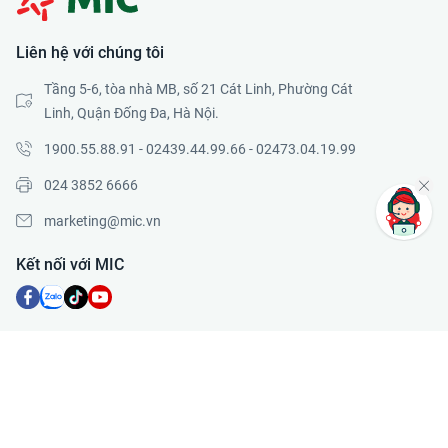
Liên hệ với chúng tôi
Tầng 5-6, tòa nhà MB, số 21 Cát Linh, Phường Cát
Linh, Quận Đống Đa, Hà Nội.
1900.55.88.91
-
02439.44.99.66
-
02473.04.19.99
024​ 3852​ 6666
marketing​@​mic.vn
Kết nối với MIC
Sản phẩm bảo hiểm MIC
Bảo hiểm sức khỏe
Bảo hiểm sức khỏe MIC Care
Xe cơ giới
Bảo hiểm Vững tâm sống khỏe