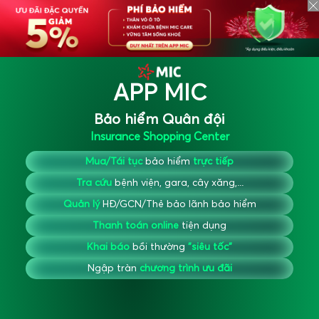
APP MIC
Bảo hiểm Quân đội
Insurance Shopping Center
Mua/Tái tục
bảo hiểm
trực tiếp
Tra cứu
bệnh viện, gara, cây xăng,...
Quản lý
HĐ/GCN/Thẻ bảo lãnh bảo hiểm
Thanh toán online
tiện dụng
Khai báo
bồi thường
"siêu tốc"
Ngập tràn
chương trình ưu đãi