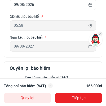
Giờ kết thúc bảo hiểm
Ngày kết thúc bảo hiểm
*
Quyền lợi bảo hiểm
Cứu hộ xe máy miễn phí 24/7
Phí bảo hiểm
•
160.000đ
Miễn phí xì lốp, nổ lốp
Tổng phí bảo hiểm (VAT)
166.000đ
Thuế VAT 10%
•
6.000đ
Miễn phí giao xăng tận nơi (tối
đa 600ml)
Quay lại
Tiếp tục
•
Miễn phí mở khóa xe, xử lý chết